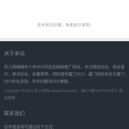
还木有评论哦，快来抢沙发吧~
关于本站
狂人网络拥有十年SEO优化及网络推广经验，专注网站优化、排名提
升、单词优化、权重寄养，同时提供厦门SEO、厦门网站优化与厦门
SEO优化咨询，全方位解决SEO难题。
Copyright © 2025 狂人网络 www.krseo.com
闽ICP备08101933号-5
网
站地图
联系我们
合作或咨询可通过如下方式：