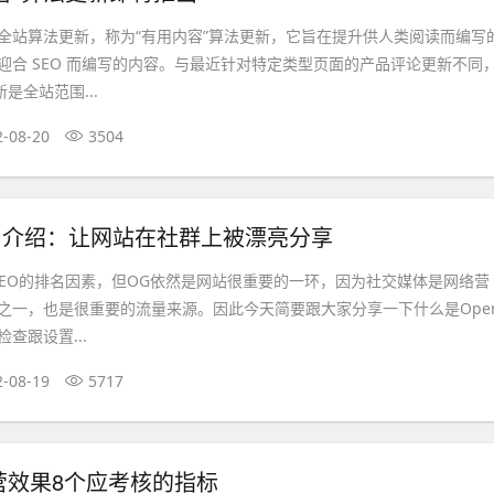
全站算法更新，称为“有用内容”算法更新，它旨在提升供人类阅读而编写
迎合 SEO 而编写的内容。与最近针对特定类型页面的产品评论更新不同
是全站范围...
2-08-20
3504
aph 介绍：让网站在社群上被漂亮分享
SEO的排名因素，但OG依然是网站很重要的一环，因为社交媒体是网络营
之一，也是很重要的流量来源。因此今天简要跟大家分享一下什么是Ope
检查跟设置...
2-08-19
5717
营效果8个应考核的指标