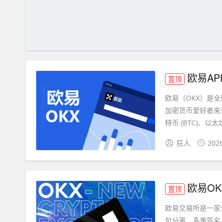
欧易AP
置顶
欧易（OKX）是
加密货币爱好者来
特币 (BTC)、以太坊 (
狂人
202
欧易O
置顶
欧易交易所是一家
包分离、多重签名