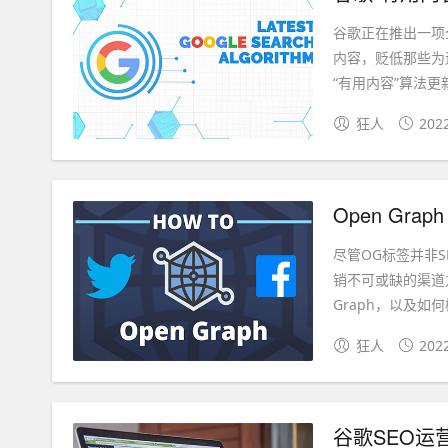
谷歌正在推出一项
内容，贬低那些为
“有用内容”算法更新
狂人
202
Open Gr
尽管OG标签并非
销不可或缺的渠道
Graph，以及如何
狂人
202
谷歌SEO运