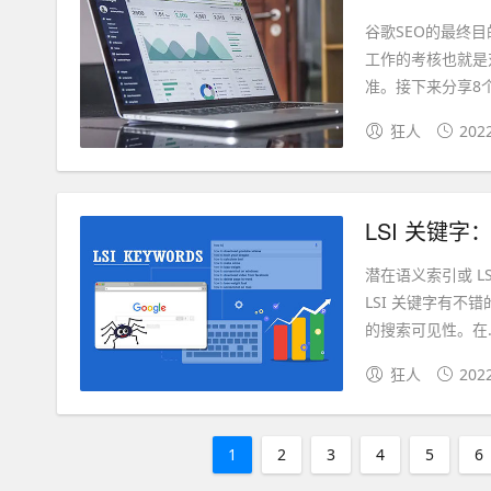
谷歌SEO的最终
工作的考核也就是
准。接下来分享8个
狂人
202
LSI 关键
潜在语义索引或 LS
LSI 关键字有
的搜索可见性。在..
狂人
202
1
2
3
4
5
6