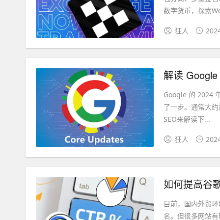
数字货币，探索Web3
狂人
202
解读 Googl
Google 的 2
了一步。通常大约
SEO来解读下...
狂人
202
如何提高谷
目前，国内外贸环
名。但很多网站有