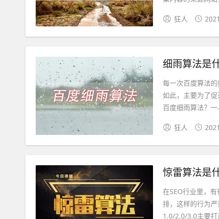
狂人
202
细雨算法是
每一次百度算法的
如此，主要为了促
百度细雨算法？一、
狂人
202
惊雷算法是
在SEO行业里，
排，这样的行为严
1.0/2.0/3.0