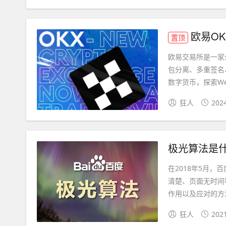
欧易O
置顶
欧易交易所是一家
包分离、多重签名
数字货币，探索Web3
狂人
202
极光算法是
在2018年5月
清楚、页面无时间
作用以及应对的方法
狂人
202