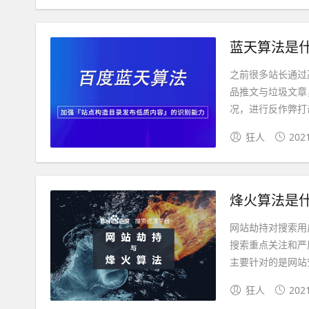
蓝天算法是
之前很多站长通过
品推文与垃圾文章
况，进行反作弊打击
狂人
202
烽火算法是
网站劫持对搜索用
搜索重点关注和严厉
主要针对的是网站安
狂人
202