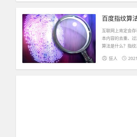
百度指纹算
互联网上肯定会存
本内容的去重、过
算法是什么？指纹系
狂人
202