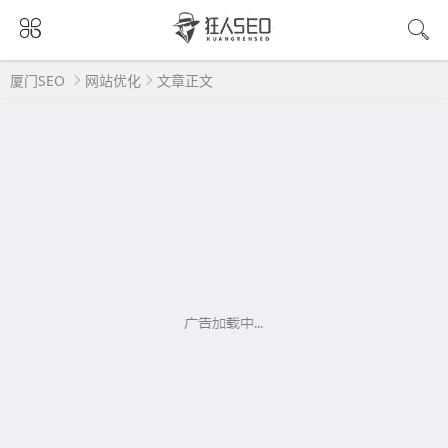
厦门SEO
网站优化
文章正文