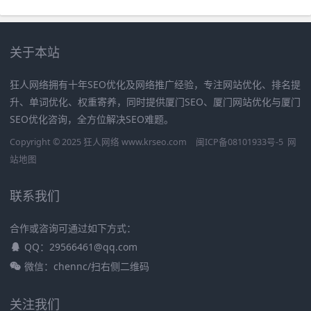
关于本站
狂人网络拥有十年SEO优化及网络推广经验，专注网站优化、排名提
升、单词优化、权重寄养，同时提供厦门SEO、厦门网站优化与厦门
SEO优化咨询，全方位解决SEO难题。
Copyright © 2025 狂人网络 www.krseo.com
闽ICP备08101933号-5
网
站地图
联系我们
合作或咨询可通过如下方式：
QQ：29566461@qq.com
微信：chennc/扫右侧二维码
关注我们