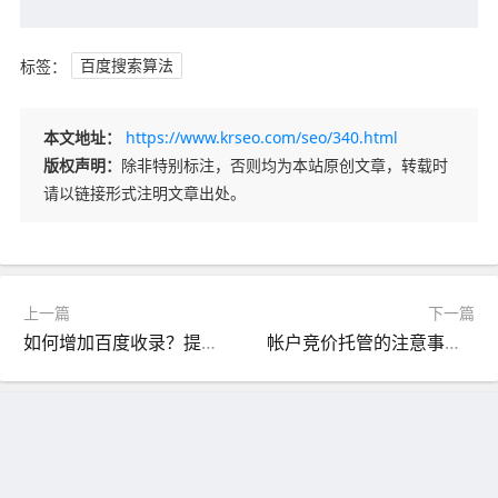
标签：
百度搜索算法
本文地址：
https://www.krseo.com/seo/340.html
版权声明：
除非特别标注，否则均为本站原创文章，转载时
请以链接形式注明文章出处。
上一篇
下一篇
如何增加百度收录？提高网站收录有什么技巧？
帐户竞价托管的注意事项与优势各是什么？