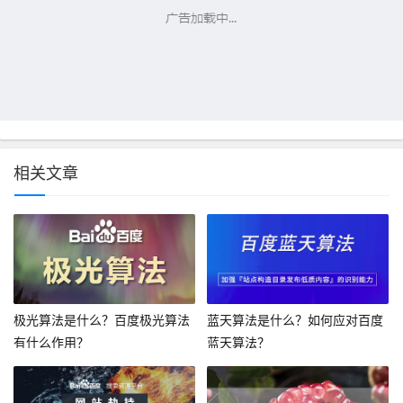
相关文章
极光算法是什么？百度极光算法
蓝天算法是什么？如何应对百度
有什么作用？
蓝天算法？