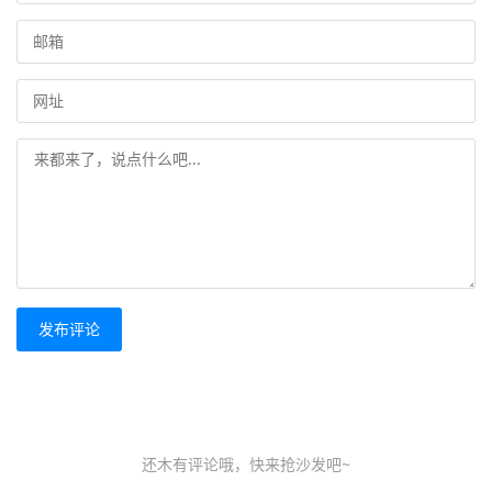
发布评论
还木有评论哦，快来抢沙发吧~