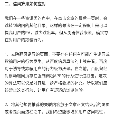
二、信风算法如何应对
我们在一些资讯类的点中，在点击文章的最后一页时，会
跳转到站内的其他目录。这样的做法在一定程度上是可以
提高用户的PV，减少跳出率。但从浏览体验来说，确实存
在对用户的欺骗行为。
1、去除翻页诱导的页面，不要存在任何有可能产生诱导或
欺骗用户的行为发生。从百度信风算法的上线来看，百度
对于诱导或欺骗用户的行为极为厌恶。在之前，百度曾经
对移动端网页存在强制调起APP的行为进行过打击，这次
的算法可以说是对其进一步严格要求的补充。所以我们应
该禁止这类行为，让用户有舒适的浏览体验。
2、将其他想要推荐的关联内容放于文章正文结束后的尾页
或者是页面边栏之中。我们希望能够增加用户访问粘性，