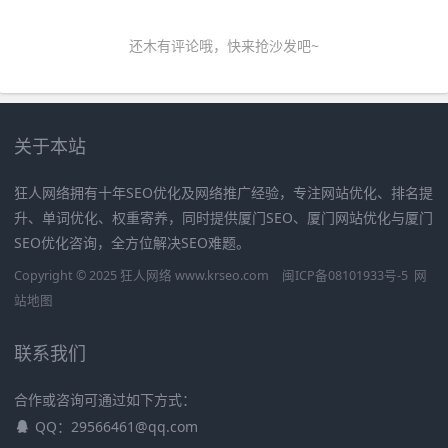
还木有评论哦，快来抢沙发吧~
关于本站
狂人网络拥有十年SEO优化及网络推广经验，专注网站优化、排名提
升、单词优化、权重寄养，同时提供厦门SEO、厦门网站优化与厦门
SEO优化咨询，全方位解决SEO难题。
Copyright © 2025 狂人网络 www.krseo.com
闽ICP备08101933号-5
网
站地图
联系我们
合作或咨询可通过如下方式：
QQ：29566461@qq.com