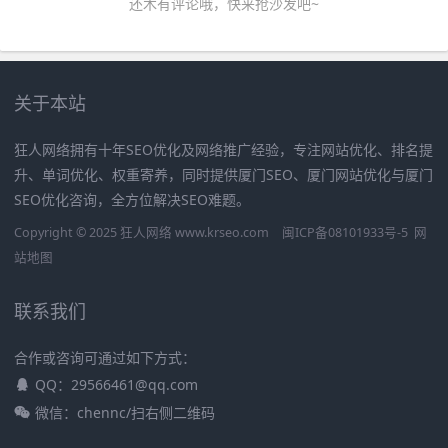
还木有评论哦，快来抢沙发吧~
关于本站
狂人网络拥有十年SEO优化及网络推广经验，专注网站优化、排名提
升、单词优化、权重寄养，同时提供厦门SEO、厦门网站优化与厦门
SEO优化咨询，全方位解决SEO难题。
Copyright © 2025 狂人网络 www.krseo.com
闽ICP备08101933号-5
网
站地图
联系我们
合作或咨询可通过如下方式：
QQ：29566461@qq.com
微信：chennc/扫右侧二维码