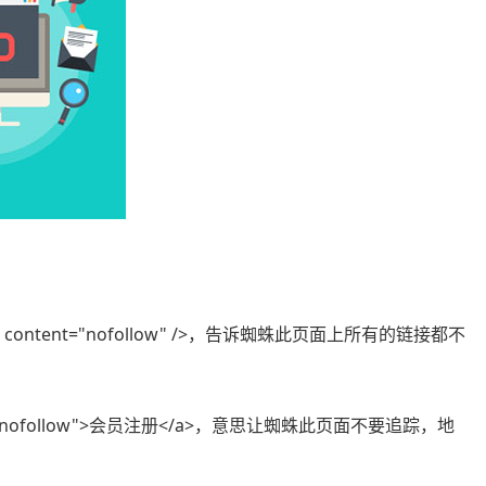
s" content="nofollow" />，告诉蜘蛛此页面上所有的链接都不
" rel="nofollow">会员注册</a>，意思让蜘蛛此页面不要追踪，地