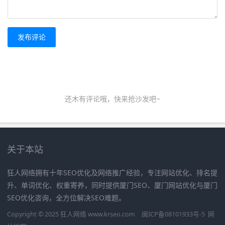
发布评论
还木有评论哦，快来抢沙发吧~
关于本站
狂人网络拥有十年SEO优化及网络推广经验，专注网站优化、排名提
升、单词优化、权重寄养，同时提供厦门SEO、厦门网站优化与厦门
SEO优化咨询，全方位解决SEO难题。
Copyright © 2025 狂人网络 www.krseo.com
闽ICP备08101933号-5
网