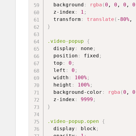
background
:
rgba
(
0
, 
0
, 
0
, 
0
z-index
:
1
;
transform
:
translate
(
-
80%
, 
}
.video-popup
{
display
:
 none
;
position
:
 fixed
;
top
:
0
;
left
:
0
;
width
:
100%
;
height
:
100%
;
background-color
:
rgba
(
0
, 
0
z-index
:
9999
;
}
.video-popup.open
{
display
:
 block
;
opacity
:
1
;