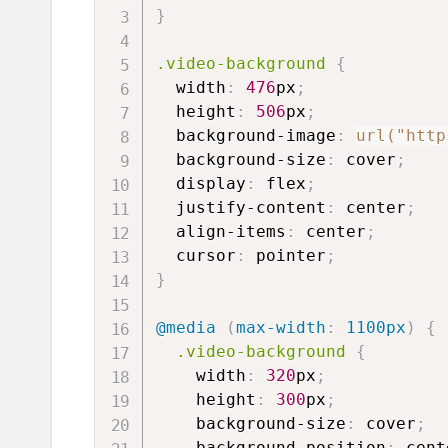
}
.video-background
{
width
:
476
px
;
height
:
506
px
;
background-image
:
url("ht
background-size
:
 cover
;
display
:
 flex
;
justify-content
:
 center
;
align-items
:
 center
;
cursor
:
 pointer
;
}
@media
(
max-width
:
 1100px
)
{
.video-background
{
width
:
320
px
;
height
:
300
px
;
background-size
:
 cover
;
background-position
:
 cent