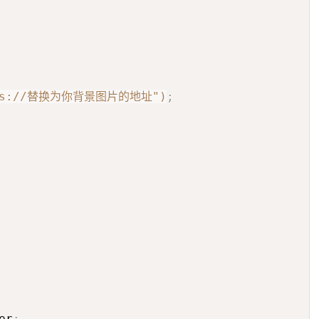
tps://替换为你背景图片的地址")
;
er
;