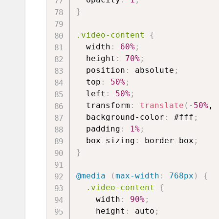
}
.video-content
{
width
:
60%
;
height
:
70%
;
position
:
 absolute
;
top
:
50%
;
left
:
50%
;
transform
:
translate
(
-
50%
, 
background-color
:
#fff
;
padding
:
1%
;
box-sizing
:
 border-box
;
}
@media
(
max-width
:
 768px
)
{
.video-content
{
width
:
90%
;
height
:
 auto
;