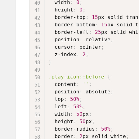
width
:
0
;
height
:
0
;
border-top
:
15
px solid tran
border-bottom
:
15
px solid t
border-left
:
25
px solid whi
position
:
 relative
;
cursor
:
 pointer
;
z-index
:
2
;
}
.play-icon
::before
{
content
:
''
;
position
:
 absolute
;
top
:
50%
;
left
:
50%
;
width
:
50
px
;
height
:
50
px
;
border-radius
:
50%
;
border
:
2
px solid white
;