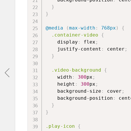
}
}
@media
(
max-width
:
 768px
)
{
.container-video
{
display
:
 flex
;
justify-content
:
 center
;
}
.video-background
{
width
:
300
px
;
height
:
300
px
;
background-size
:
 cover
;
background-position
:
 cent
}
}
.play-icon
{