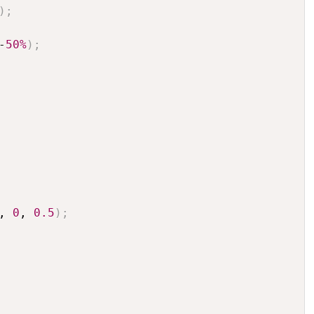
)
;
-
50%
)
;
, 
0
, 
0.5
)
;