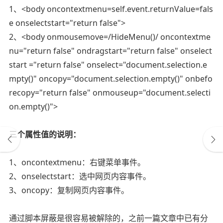
1、<body oncontextmenu=self.event.returnValue=fals
e onselectstart="return false">
2、<body onmousemove=/HideMenu()/ oncontextme
nu="return false" ondragstart="return false" onselect
start ="return false" onselect="document.selection.e
mpty()" oncopy="document.selection.empty()" onbefo
recopy="return false" onmouseup="document.selecti
on.empty()">
三个属性值的说明：
1、oncontextmenu：右键菜单事件。
2、onselectstart：选中网页内容事件。
3、oncopy：复制网页内容事件。
通过脚本屏蔽是很容易被解除的，之前一篇文章中已有分