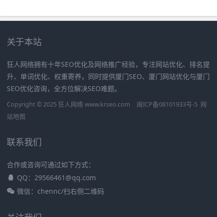
关于本站
狂人网络拥有十年SEO优化及网络推广经验，专注网站优化、排名提
升、单词优化、权重寄养，同时提供厦门SEO、厦门网站优化与厦门
SEO优化咨询，全方位解决SEO难题。
Copyright © 2025 狂人网络 www.krseo.com
闽ICP备08101933号-5
网
站地图
联系我们
合作或咨询可通过如下方式：
QQ：29566461@qq.com
微信：chennc/扫右侧二维码