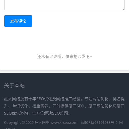
发布评论
还木有评论哦，快来抢沙发吧~
关于本站
狂人网络拥有十年SEO优化及网络推广经验，专注网站优化、排名提
升、单词优化、权重寄养，同时提供厦门SEO、厦门网站优化与厦门
SEO优化咨询，全方位解决SEO难题。
Copyright © 2025 狂人网络 www.krseo.com
闽ICP备08101933号-5
网