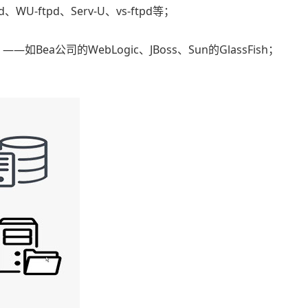
d、WU-ftpd、Serv-U、vs-ftpd等；
er）——如Bea公司的WebLogic、JBoss、Sun的GlassFish；
；