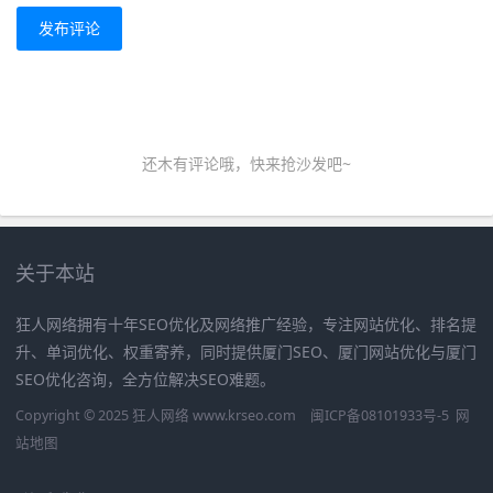
发布评论
还木有评论哦，快来抢沙发吧~
关于本站
狂人网络拥有十年SEO优化及网络推广经验，专注网站优化、排名提
升、单词优化、权重寄养，同时提供厦门SEO、厦门网站优化与厦门
SEO优化咨询，全方位解决SEO难题。
Copyright © 2025 狂人网络 www.krseo.com
闽ICP备08101933号-5
网
站地图