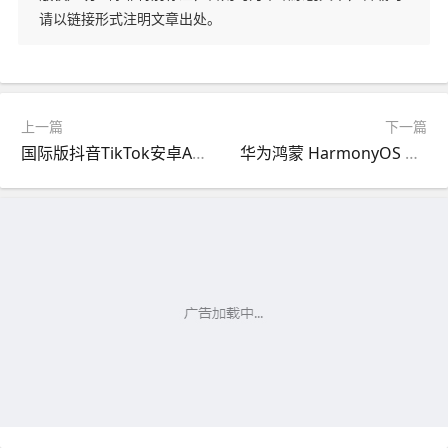
请以链接形式注明文章出处。
上一篇
下一篇
国际版抖音TikTok安卓APP免拔卡使用（2024教程）
华为鸿蒙 HarmonyOS 4.2 安装谷歌原生框架教程