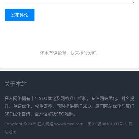
发布评论
还木有评论哦，快来抢沙发吧~
关于本站
狂人网络拥有十年SEO优化及网络推广经验，专注网站优化、排名提
升、单词优化、权重寄养，同时提供厦门SEO、厦门网站优化与厦门
SEO优化咨询，全方位解决SEO难题。
Copyright © 2025 狂人网络 www.krseo.com
闽ICP备08101933号-5
网
站地图