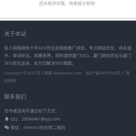
还木有评论哦，快来抢沙发吧~
关于本站
狂人网络拥有十年SEO优化及网络推广经验，专注网站优化、排名提
升、单词优化、权重寄养，同时提供厦门SEO、厦门网站优化与厦门
SEO优化咨询，全方位解决SEO难题。
Copyright © 2025 狂人网络 www.krseo.com
闽ICP备08101933号-5
网
站地图
联系我们
合作或咨询可通过如下方式：
QQ：29566461@qq.com
微信：chennc/扫右侧二维码