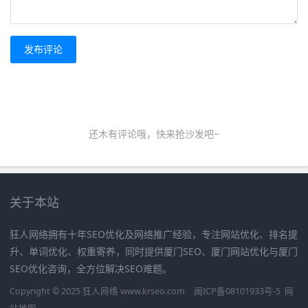
发布评论
还木有评论哦，快来抢沙发吧~
关于本站
狂人网络拥有十年SEO优化及网络推广经验，专注网站优化、排名提
升、单词优化、权重寄养，同时提供厦门SEO、厦门网站优化与厦门
SEO优化咨询，全方位解决SEO难题。
Copyright © 2025 狂人网络 www.krseo.com
闽ICP备08101933号-5
网