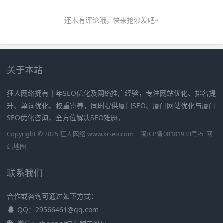
还木有评论哦，快来抢沙发吧~
关于本站
狂人网络拥有十年SEO优化及网络推广经验，专注网站优化、排名提
升、单词优化、权重寄养，同时提供厦门SEO、厦门网站优化与厦门
SEO优化咨询，全方位解决SEO难题。
Copyright © 2025 狂人网络 www.krseo.com
闽ICP备08101933号-5
网
站地图
联系我们
合作或咨询可通过如下方式：
QQ：29566461@qq.com