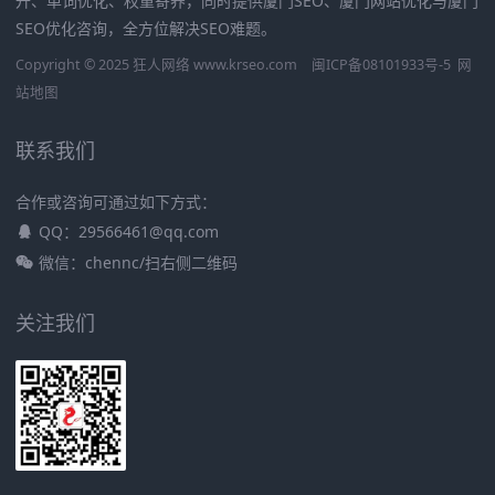
升、单词优化、权重寄养，同时提供厦门SEO、厦门网站优化与厦门
SEO优化咨询，全方位解决SEO难题。
Copyright © 2025 狂人网络 www.krseo.com
闽ICP备08101933号-5
网
站地图
联系我们
合作或咨询可通过如下方式：
QQ：29566461@qq.com
微信：chennc/扫右侧二维码
关注我们