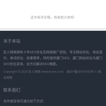
还木有评论哦，快来抢沙发吧~
关于本站
狂人网络拥有十年SEO优化及网络推广经验，专注网站优化、排名提
升、单词优化、权重寄养，同时提供厦门SEO、厦门网站优化与厦门
SEO优化咨询，全方位解决SEO难题。
Copyright © 2025 狂人网络 www.krseo.com
闽ICP备08101933号-5
网
站地图
联系我们
合作或咨询可通过如下方式：