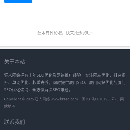
还木有评论哦，快来抢沙发吧~
关于本站
狂人网络拥有十年SEO优化及网络推广经验，专注网站优化、排名提
升、单词优化、权重寄养，同时提供厦门SEO、厦门网站优化与厦门
SEO优化咨询，全方位解决SEO难题。
Copyright © 2025 狂人网络 www.krseo.com
闽ICP备08101933号-5
网
站地图
联系我们