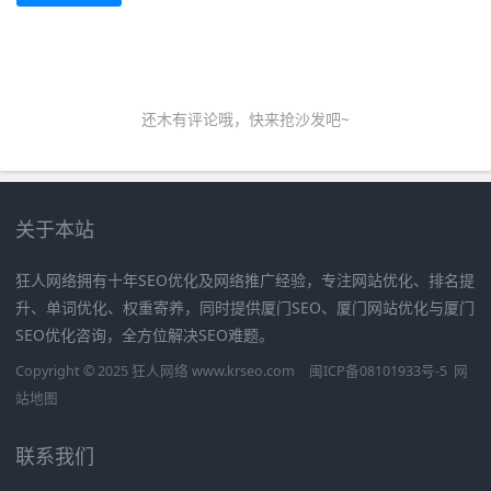
还木有评论哦，快来抢沙发吧~
关于本站
狂人网络拥有十年SEO优化及网络推广经验，专注网站优化、排名提
升、单词优化、权重寄养，同时提供厦门SEO、厦门网站优化与厦门
SEO优化咨询，全方位解决SEO难题。
Copyright © 2025 狂人网络 www.krseo.com
闽ICP备08101933号-5
网
站地图
联系我们