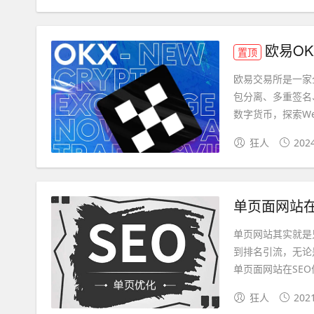
欧易O
置顶
欧易交易所是一家
包分离、多重签名
数字货币，探索Web3
狂人
202
单页面网站在
单页网站其实就是
到排名引流，无论
单页面网站在SEO
狂人
202