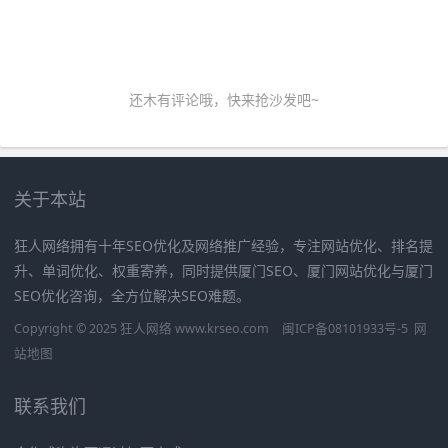
还木有评论哦，快来抢沙发吧~
关于本站
狂人网络拥有十年SEO优化及网络推广经验，专注网站优化、排名提
升、单词优化、权重寄养，同时提供厦门SEO、厦门网站优化与厦门
SEO优化咨询，全方位解决SEO难题。
Copyright © 2025 狂人网络 www.krseo.com
闽ICP备08101933号-5
网
站地图
联系我们