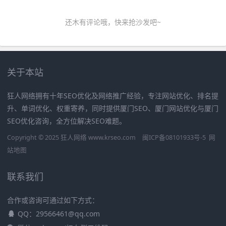
还木有评论哦，快来抢沙发吧~
关于本站
狂人网络拥有十年SEO优化及网络推广经验，专注网站优化、排名提
升、单词优化、权重寄养，同时提供厦门SEO、厦门网站优化与厦门
SEO优化咨询，全方位解决SEO难题。
Copyright © 2025 狂人网络 www.krseo.com
闽ICP备08101933号-5
网
站地图
联系我们
合作或咨询可通过如下方式：
QQ：29566461@qq.com