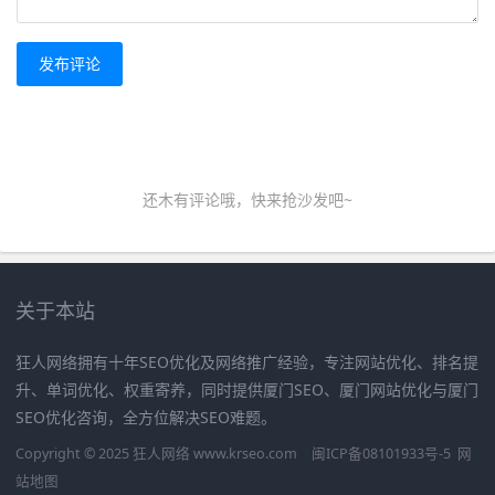
发布评论
还木有评论哦，快来抢沙发吧~
关于本站
狂人网络拥有十年SEO优化及网络推广经验，专注网站优化、排名提
升、单词优化、权重寄养，同时提供厦门SEO、厦门网站优化与厦门
SEO优化咨询，全方位解决SEO难题。
Copyright © 2025 狂人网络 www.krseo.com
闽ICP备08101933号-5
网
站地图