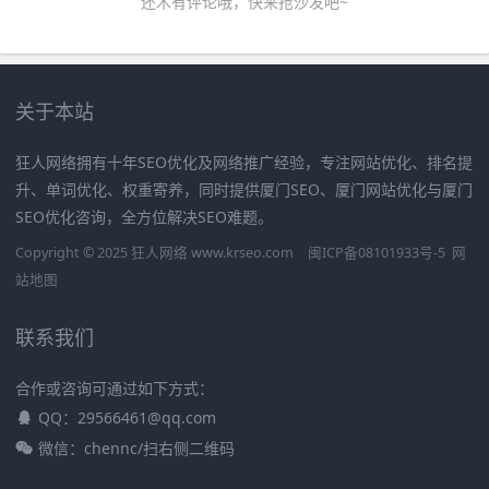
还木有评论哦，快来抢沙发吧~
关于本站
狂人网络拥有十年SEO优化及网络推广经验，专注网站优化、排名提
升、单词优化、权重寄养，同时提供厦门SEO、厦门网站优化与厦门
SEO优化咨询，全方位解决SEO难题。
Copyright © 2025 狂人网络 www.krseo.com
闽ICP备08101933号-5
网
站地图
联系我们
合作或咨询可通过如下方式：
QQ：29566461@qq.com
微信：chennc/扫右侧二维码