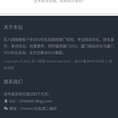
还木有评论哦，快来抢沙发吧~
关于本站
狂人网络拥有十年SEO优化及网络推广经验，专注网站优化、排名提
升、单词优化、权重寄养，同时提供厦门SEO、厦门网站优化与厦门
SEO优化咨询，全方位解决SEO难题。
Copyright © 2025 狂人网络 www.krseo.com
闽ICP备08101933号-5
网
站地图
联系我们
合作或咨询可通过如下方式：
QQ：29566461@qq.com
微信：chennc/扫右侧二维码