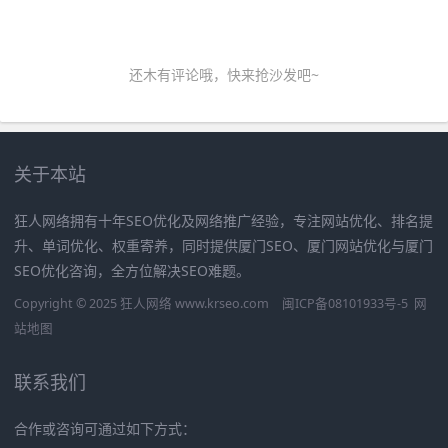
还木有评论哦，快来抢沙发吧~
关于本站
狂人网络拥有十年SEO优化及网络推广经验，专注网站优化、排名提
升、单词优化、权重寄养，同时提供厦门SEO、厦门网站优化与厦门
SEO优化咨询，全方位解决SEO难题。
Copyright © 2025 狂人网络 www.krseo.com
闽ICP备08101933号-5
网
站地图
联系我们
合作或咨询可通过如下方式：