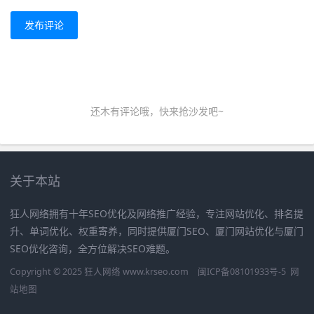
发布评论
还木有评论哦，快来抢沙发吧~
关于本站
狂人网络拥有十年SEO优化及网络推广经验，专注网站优化、排名提
升、单词优化、权重寄养，同时提供厦门SEO、厦门网站优化与厦门
SEO优化咨询，全方位解决SEO难题。
Copyright © 2025 狂人网络 www.krseo.com
闽ICP备08101933号-5
网
站地图