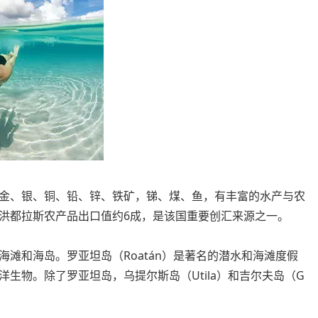
金、银、铜、铅、锌、铁矿，锑、煤、鱼，有丰富的水产与农
洪都拉斯农产品出口值约6成，是该国重要创汇来源之一。
滩和海岛。罗亚坦岛（Roatán）是著名的潜水和海滩度假
生物。除了罗亚坦岛，乌提尔斯岛（Utila）和吉尔夫岛（G