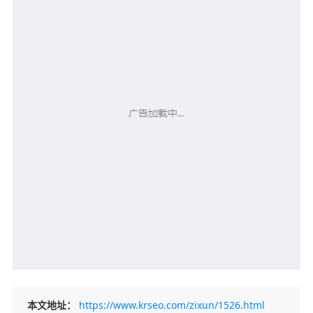
本文地址：
https://www.krseo.com/zixun/1526.html