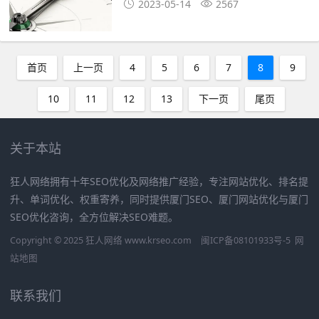
2023-05-14
2567
首页
上一页
4
5
6
7
8
9
10
11
12
13
下一页
尾页
关于本站
狂人网络拥有十年SEO优化及网络推广经验，专注网站优化、排名提
升、单词优化、权重寄养，同时提供厦门SEO、厦门网站优化与厦门
SEO优化咨询，全方位解决SEO难题。
Copyright © 2025 狂人网络 www.krseo.com
闽ICP备08101933号-5
网
站地图
联系我们