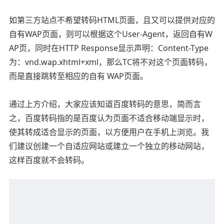
如第三方站点不希望转码HTML页面，且又可以提供对应的
自有WAP页面，则可以根据这个User-Agent，返回自有W
AP页，同时在HTTP Response显示声明：Content-Type
为：vnd.wap.xhtml+xml，那么TC将不对这个页面转码，
而是直接跳转至相应的自有 WAP页面。
通过上方介绍，大家应该知道百度转码的意思，简而言
之，百度转码指的是百度认为页面不适合移动端显示时，
使其转成适合显示的页面，以方便用户在手机上浏览。我
们建议创建一个自适应网站或建立一个独立的移动网站，
这样百度就不会转码。