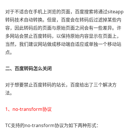
对于不适合在手机上浏览的页面，百度搜索将通过siteapp
转码技术自动转换。但是，百度会在转码后过滤掉某些内
容，因此转码后的页面与原始页面之间会有一些差异。许
多网站会禁止百度转码，以保持原始内容显示在页面上，
当然，我们建议网站做成移动端自适应或单独一个移动站
点。
二、百度转码怎么关闭
对于想要禁止百度转码的站长，百度给出了三个解决方
法。
1、no-transform协议
TC支持的no-transform协议为如下两种形式：