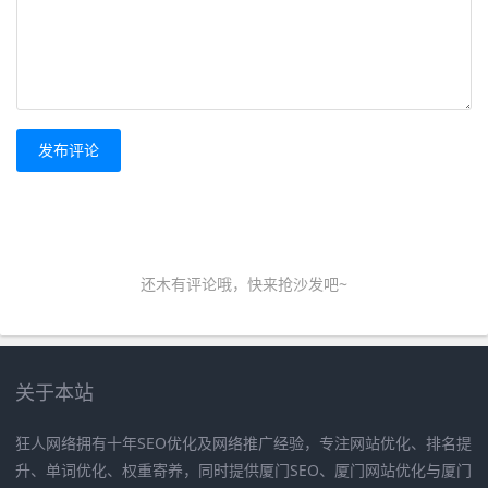
发布评论
还木有评论哦，快来抢沙发吧~
关于本站
狂人网络拥有十年SEO优化及网络推广经验，专注网站优化、排名提
升、单词优化、权重寄养，同时提供厦门SEO、厦门网站优化与厦门