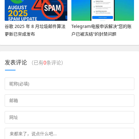
谷歌 2025 年 8 月垃圾邮件算法
Telegram电报申诉解决“您的账
更新已完成发布
户已被冻结”的封禁问题
发表评论
（已有
0
条评论）