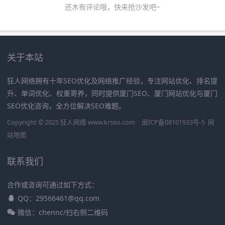
还木有评论哦，快来抢沙发吧~
关于本站
狂人网络拥有十年SEO优化及网络推广经验，专注网站优化、排名提
升、单词优化、权重寄养，同时提供厦门SEO、厦门网站优化与厦门
SEO优化咨询，全方位解决SEO难题。
Copyright © 2025 狂人网络 www.krseo.com
闽ICP备08101933号-5
网
站地图
联系我们
合作或咨询可通过如下方式：
QQ：29566461@qq.com
微信：chennc/扫右侧二维码