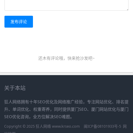
发布评论
还木有评论哦，快来抢沙发吧~
关于本站
狂人网络拥有十年SEO优化及网络推广经验，专注网站优化、排名提
升、单词优化、权重寄养，同时提供厦门SEO、厦门网站优化与厦门
SEO优化咨询，全方位解决SEO难题。
Copyright © 2025 狂人网络 www.krseo.com
闽ICP备08101933号-5
网