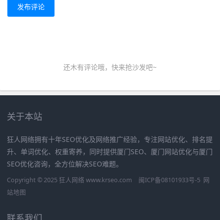
发布评论
还木有评论哦，快来抢沙发吧~
关于本站
狂人网络拥有十年SEO优化及网络推广经验，专注网站优化、排名提
升、单词优化、权重寄养，同时提供厦门SEO、厦门网站优化与厦门
SEO优化咨询，全方位解决SEO难题。
Copyright © 2025 狂人网络 www.krseo.com
闽ICP备08101933号-5
网
站地图
联系我们