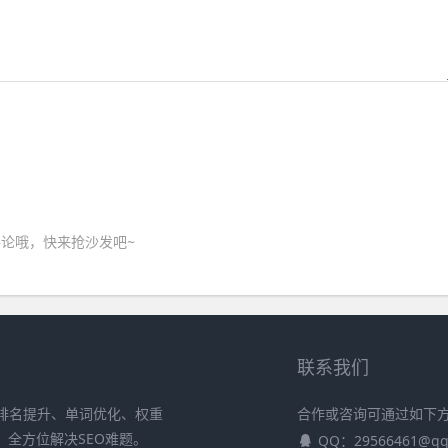
论哦，快来抢沙发吧~
联系我们
排名提升、单词优化、权重
合作或咨询可通过如下
，全方位解决SEO难题。
QQ：29566461@qq