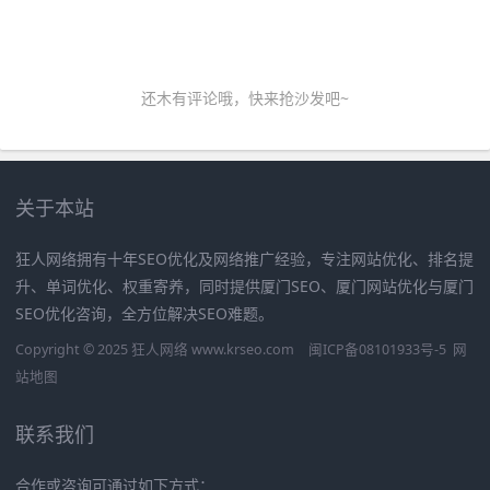
还木有评论哦，快来抢沙发吧~
关于本站
狂人网络拥有十年SEO优化及网络推广经验，专注网站优化、排名提
升、单词优化、权重寄养，同时提供厦门SEO、厦门网站优化与厦门
SEO优化咨询，全方位解决SEO难题。
Copyright © 2025 狂人网络 www.krseo.com
闽ICP备08101933号-5
网
站地图
联系我们
合作或咨询可通过如下方式：