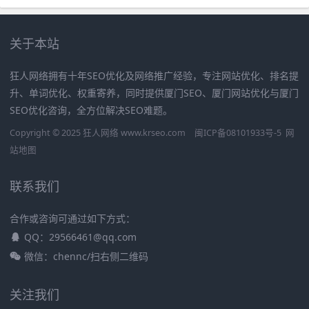
关于本站
狂人网络拥有十年SEO优化及网络推广经验，专注网站优化、排名提
升、单词优化、权重寄养，同时提供厦门SEO、厦门网站优化与厦门
SEO优化咨询，全方位解决SEO难题。
Copyright © 2025 狂人网络 www.krseo.com
闽ICP备08101933号-5
网
站地图
联系我们
合作或咨询可通过如下方式：
QQ：29566461@qq.com
微信：chennc/扫右侧二维码
关注我们