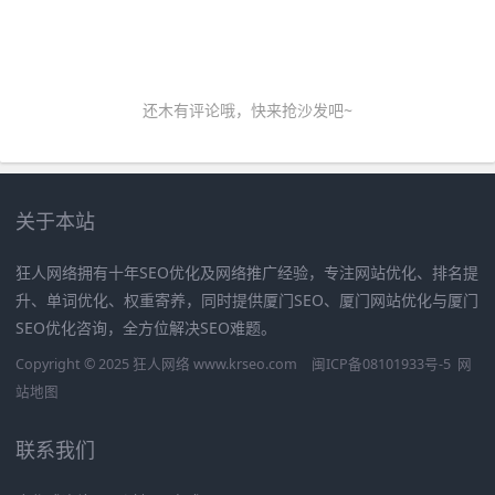
还木有评论哦，快来抢沙发吧~
关于本站
狂人网络拥有十年SEO优化及网络推广经验，专注网站优化、排名提
升、单词优化、权重寄养，同时提供厦门SEO、厦门网站优化与厦门
SEO优化咨询，全方位解决SEO难题。
Copyright © 2025 狂人网络 www.krseo.com
闽ICP备08101933号-5
网
站地图
联系我们