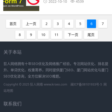
2022-10-10
4539
首页
上一页
2
3
4
5
6
7
8
9
10
11
下一页
尾页
关于本站
狂人网络拥有十年SEO优化及网络推广经验，专注网站优化、排名提
升、单词优化、权重寄养，同时提供厦门SEO、厦门网站优化与厦门
SEO优化咨询，全方位解决SEO难题。
Copyright © 2025 狂人网络 www.krseo.com
闽ICP备08101933号-5
网
站地图
联系我们