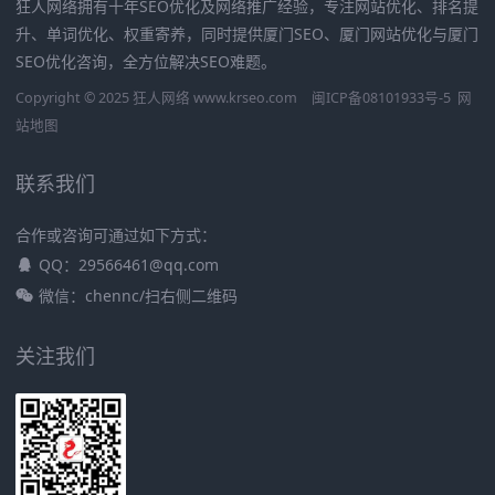
狂人网络拥有十年SEO优化及网络推广经验，专注网站优化、排名提
升、单词优化、权重寄养，同时提供厦门SEO、厦门网站优化与厦门
SEO优化咨询，全方位解决SEO难题。
Copyright © 2025 狂人网络 www.krseo.com
闽ICP备08101933号-5
网
站地图
联系我们
合作或咨询可通过如下方式：
QQ：29566461@qq.com
微信：chennc/扫右侧二维码
关注我们