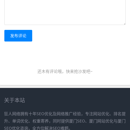
发布评论
还木有评论哦，快来抢沙发吧~
关于本站
狂人网络拥有十年SEO优化及网络推广经验，专注网站优化、排名提
升、单词优化、权重寄养，同时提供厦门SEO、厦门网站优化与厦门
SEO优化咨询，全方位解决SEO难题。