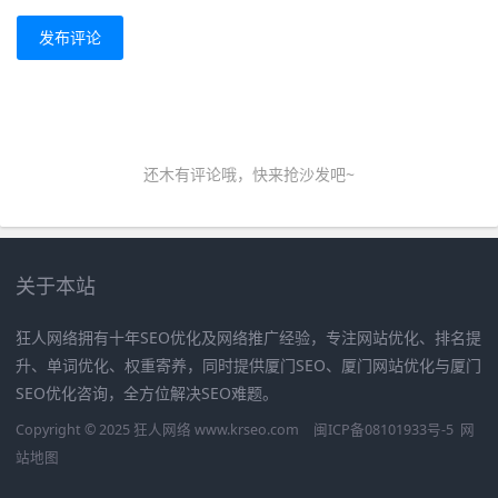
发布评论
还木有评论哦，快来抢沙发吧~
关于本站
狂人网络拥有十年SEO优化及网络推广经验，专注网站优化、排名提
升、单词优化、权重寄养，同时提供厦门SEO、厦门网站优化与厦门
SEO优化咨询，全方位解决SEO难题。
Copyright © 2025 狂人网络 www.krseo.com
闽ICP备08101933号-5
网
站地图