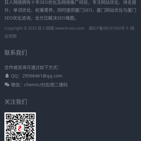
狂人网络拥有十年SEO优化及网络推广经验，专注网站优化、排名提
升、单词优化、权重寄养，同时提供厦门SEO、厦门网站优化与厦门
SEO优化咨询，全方位解决SEO难题。
Copyright © 2025 狂人网络 www.krseo.com
闽ICP备08101933号-5
网
站地图
联系我们
合作或咨询可通过如下方式：
QQ：29566461@qq.com
微信：chennc/扫右侧二维码
关注我们