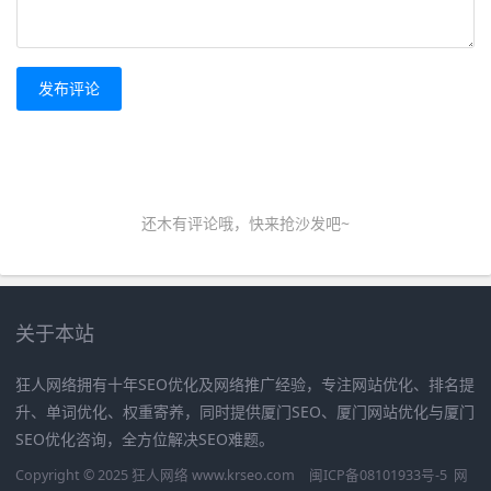
发布评论
还木有评论哦，快来抢沙发吧~
关于本站
狂人网络拥有十年SEO优化及网络推广经验，专注网站优化、排名提
升、单词优化、权重寄养，同时提供厦门SEO、厦门网站优化与厦门
SEO优化咨询，全方位解决SEO难题。
Copyright © 2025 狂人网络 www.krseo.com
闽ICP备08101933号-5
网