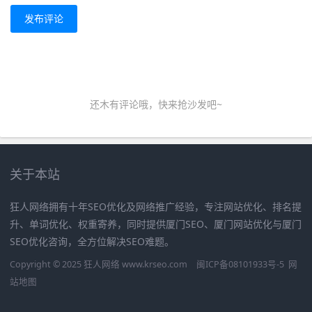
发布评论
还木有评论哦，快来抢沙发吧~
关于本站
狂人网络拥有十年SEO优化及网络推广经验，专注网站优化、排名提
升、单词优化、权重寄养，同时提供厦门SEO、厦门网站优化与厦门
SEO优化咨询，全方位解决SEO难题。
Copyright © 2025 狂人网络 www.krseo.com
闽ICP备08101933号-5
网
站地图