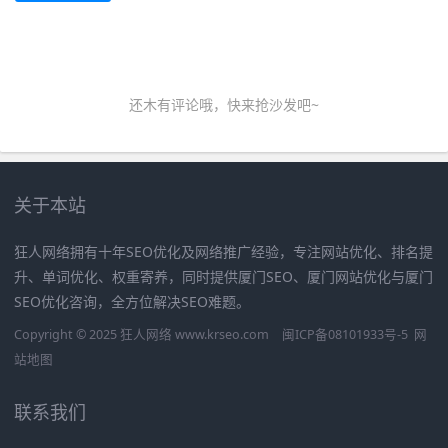
还木有评论哦，快来抢沙发吧~
关于本站
狂人网络拥有十年SEO优化及网络推广经验，专注网站优化、排名提
升、单词优化、权重寄养，同时提供厦门SEO、厦门网站优化与厦门
SEO优化咨询，全方位解决SEO难题。
Copyright © 2025 狂人网络 www.krseo.com
闽ICP备08101933号-5
网
站地图
联系我们