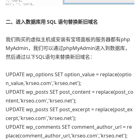
二、进入数据库用 SQL 语句替换新旧域名
我们购买的虚拟主机或安装有宝塔面板的服务器都有php
MyAdmin，我们可以通过phpMyAdmin进入到数据库，
然后通过以下SQL语句来替换新旧域名：
UPDATE wp_options SET option_value = replace(optio
n_value,'krseo.com','krseo.net');
UPDATE wp_posts SET post_content = replace(post_co
ntent,'krseo.com','krseo.net');
UPDATE wp_posts SET post_excerpt = replace(post_ex
cerpt,'krseo.com','krseo.net');
UPDATE wp_comments SET comment_author_url = re
place(comment_author_url,'krseo.com','krseo.net');