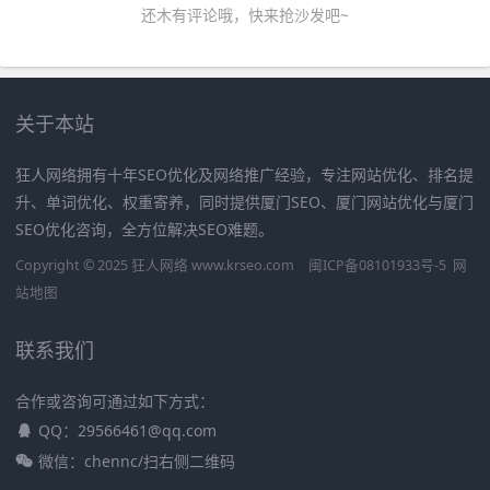
还木有评论哦，快来抢沙发吧~
关于本站
狂人网络拥有十年SEO优化及网络推广经验，专注网站优化、排名提
升、单词优化、权重寄养，同时提供厦门SEO、厦门网站优化与厦门
SEO优化咨询，全方位解决SEO难题。
Copyright © 2025 狂人网络 www.krseo.com
闽ICP备08101933号-5
网
站地图
联系我们
合作或咨询可通过如下方式：
QQ：29566461@qq.com
微信：chennc/扫右侧二维码